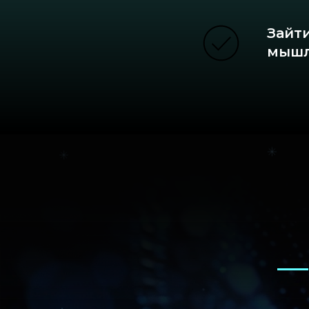
Зайти
мышл
Ф
— э
Никакой сухой
информации, только
внедрение мышления
нового уровня.