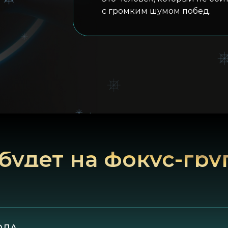
с громким шумом побед.
 будет на фокус-гру