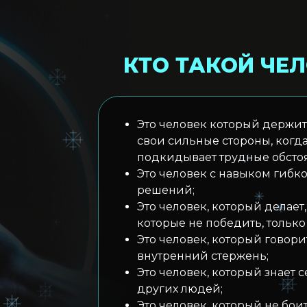
КТО ТАКОЙ ЧЕ
Это человек который держит 
свои сильные стороны, когд
подкидывает трудные обстоя
Это человек с навыком гибк
решений;
Это человек, который делает,
которые не победить, только
Это человек, который говори
внутренний стержень;
Это человек, который знает 
других людей;
Это человек, который не боит