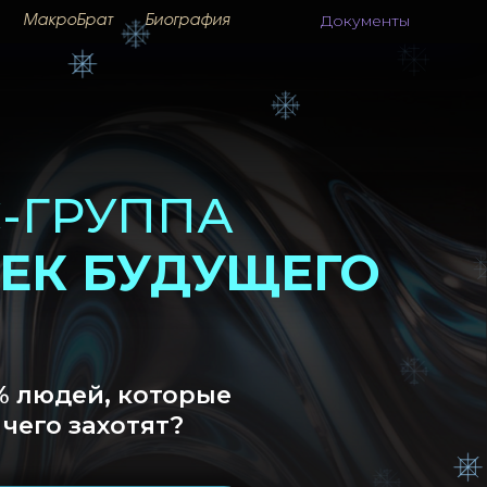
Документы
МакроБрат
Биография
УППА
БУДУЩЕГО
 которые
отят?
 БУДУЩЕГО