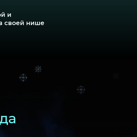
ой и
в своей нише
создали эту фокус - группу как
раструктуру, в которой психика
птируется под реалии 2026
а.