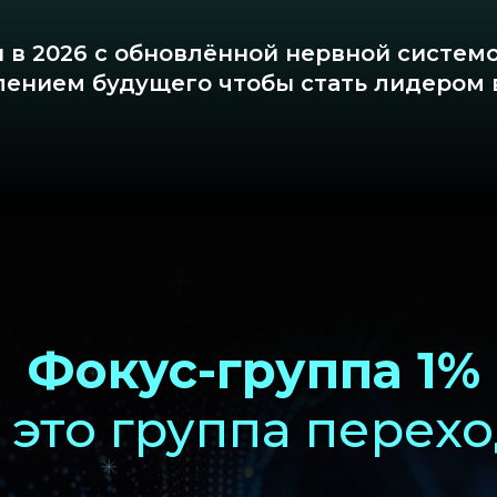
 в 2026 с обновлённой нервной систем
ением будущего чтобы стать лидером 
окус-группа 1%
то группа перехода
Мы 
Это не очередной новогодний
инф
марафончик, это среда, которая создаёт
ада
новую версию тебя через четкую
год
систему навыков будущего.