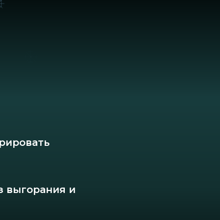
орировать
з выгорания и