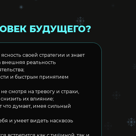
ЛОВЕК БУДУЩЕГО?
ясность своей стратегии и знает
а внешняя реальность
тельства;
ости и быстрым принятием
 не смотря на тревогу и страхи,
 снизить их влияние;
т что думает, имея сильный
себя и умеет видеть насквозь
ся встретится как с тишиной, так и